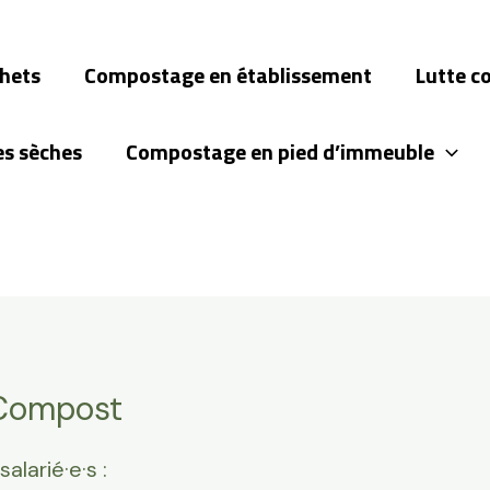
chets
Compostage en établissement
Lutte c
es sèches
Compostage en pied d’immeuble
 Compost
larié·e·s :