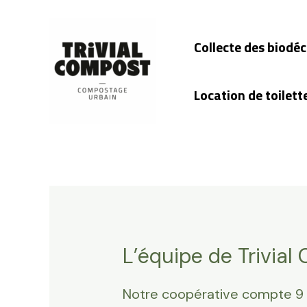
Aller
au
Collecte des biodé
contenu
Location de toilett
L’équipe de Trivial
Notre coopérative compte 9 sa