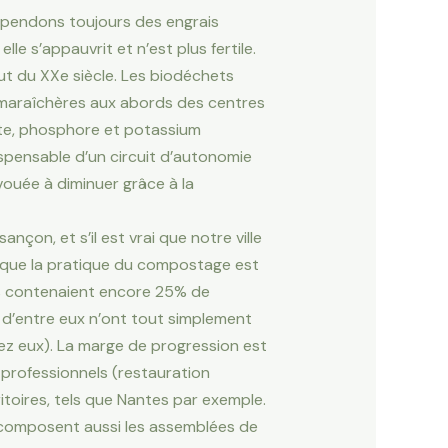
épendons toujours des engrais
le s’appauvrit et n’est plus fertile.
ébut du XXe siècle. Les biodéchets
es maraîchères aux abords des centres
ote, phosphore et potassium
ispensable d’un circuit d’autonomie
vouée à diminuer grâce à la
çon, et s’il est vrai que notre ville
s que la pratique du compostage est
les contenaient encore 25% de
d’entre eux n’ont tout simplement
hez eux). La marge de progression est
 professionnels (restauration
toires, tels que Nantes par exemple.
ui composent aussi les assemblées de