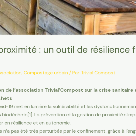
ximité : un outil de résilience f
sociation
,
Compostage urbain
/ Par
Trivial Compost
n de l’association Trivial’Compost sur la crise sanitaire
chets
id-19 met en lumière la vulnérabilité et les dysfonctionnement
es biodéchets[1]. La prévention et la gestion de proximité s’i
r en résilience et en autonomie.
ts n’a pas été très perturbée par le confinement, grâce à l’