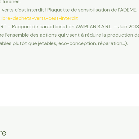
 furanes.
s verts c’est interdit ! Plaquette de sensibilisation de l’ADEME,
-libre-dechets-verts-cest-interdit
RT – Rapport de caractérisation AWIPLAN S.A.R.L. – Juin 2018
e l’ensemble des actions qui visent à réduire la production de
isables plutôt que jetables, éco-conception, réparation…).
re