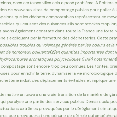
ons, dans certaines villes cela a posé problème. A Poitiers
tion de nouveaux sites de compostage publics pour pallier à l
ppelons que les déchets compostables représentent en moy
scibles qui causent des nuisances s’ils sont stockés trop l
s avons également constaté dans toute la France une forte 
ne s’expliquant par la fermeture des déchetteries. Cette prati
possibles troubles du voisinage générés par les odeurs et la 
 émet de nombreux polluants
[2]
en quantités importantes dont le
hydrocarbures aromatiques polycycliques (HAP) notamment
 le compostage sont encore trop peu connues. Les tontes, bra
es pour enrichir la terre, dynamiser la vie microbiologique d
 déchetterie induit des déplacements évitables et implique une
 de mettre en œuvre une vraie transition de la manière de gér
i paralyse une partie des services publics. Demain, cela po
situations extrêmes provoquées par le dérèglement climatiqu
itaires que provoquerait une pénurie de pétrole qui empêchera