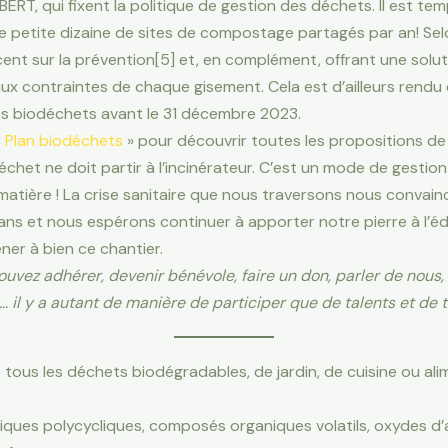
, qui fixent la politique de gestion des déchets. Il est temps
une petite dizaine de sites de compostage partagés par an! Selo
cent sur la prévention[5] et, en complément, offrant une solut
x contraintes de chaque gisement. Cela est d’ailleurs rendu 
 des biodéchets avant le 31 décembre 2023.
«
Plan biodéchets
» pour découvrir toutes les propositions de 
odéchet ne doit partir à l’incinérateur. C’est un mode de gesti
 matière ! La crise sanitaire que nous traversons nous convain
s et nous espérons continuer à apporter notre pierre à l’édif
mener à bien ce chantier.
uvez adhérer, devenir bénévole, faire un don, parler de nous, 
… il y a autant de manière de participer que de talents et de
 tous les déchets biodégradables, de jardin, de cuisine ou ali
tiques polycycliques, composés organiques volatils, oxydes 