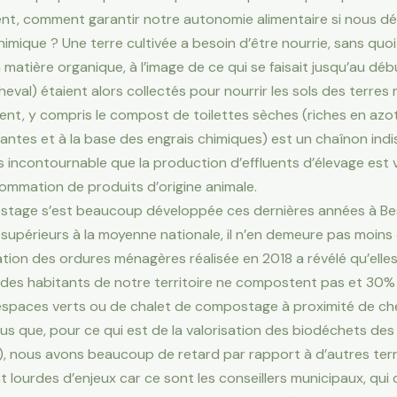
ment, comment garantir notre autonomie alimentaire si nous d
imique ? Une terre cultivée a besoin d’être nourrie, sans quoi el
 la matière organique, à l’image de ce qui se faisait jusqu’au d
 cheval) étaient alors collectés pour nourrir les sols des terr
ent, y compris le compost de toilettes sèches (riches en az
lantes et à la base des engrais chimiques) est un chaînon ind
us incontournable que la production d’effluents d’élevage est 
ommation de produits d’origine animale.
ostage s’est beaucoup développée ces dernières années à Besan
 supérieurs à la moyenne nationale, il n’en demeure pas moin
isation des ordures ménagères réalisée en 2018 a révélé qu’el
des habitants de notre territoire ne compostent pas et 30% 
e d’espaces verts ou de chalet de compostage à proximité de c
s que, pour ce qui est de la valorisation des biodéchets des
), nous avons beaucoup de retard par rapport à d’autres terri
nt lourdes d’enjeux car ce sont les conseillers municipaux, q