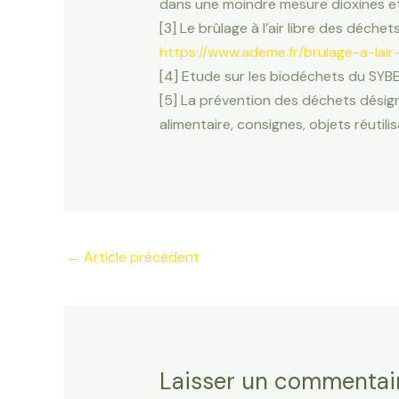
dans une moindre mesure dioxines et
[3] Le brûlage à l’air libre des déchet
https://www.ademe.fr/brulage-a-lair
[4] Etude sur les biodéchets du SYBE
[5] La prévention des déchets désign
alimentaire, consignes, objets réutil
Navigation
←
Article précédent
des
articles
Laisser un commentai