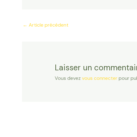
Navigation
←
Article précédent
des
articles
Laisser un commentai
Vous devez
vous connecter
pour pub