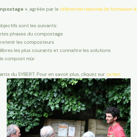
mpostage »
, agréée par le
référentiel national de formation à
bjectifs sont les suivants:
entes phases du compostage
retenir les composteurs
libres les plus courants et connaître les solutions
n le compost mûr
tants du SYBERT. Pour en savoir plus, cliquez sur
ce lien.